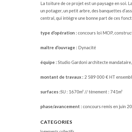
La toiture de ce projet est un paysage en soi. 
un potager, un petit arbre, des banquettes d’ass
central, qui intègre une bonne part de ces fonct
type d’opération :
concours loi MOP, construct
maître
d’ouvrage :
Dynacité
équipe :
Studio Gardoni architecte mandataire, 
montant de travaux :
2 589 000 € HT ensemble
surfaces :
SU : 1670m² // tènement : 741m²
phase/avancement :
concours remis en juin 2
CATEGORIES
logements collectifs