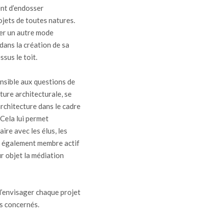
ent d’endosser
ojets de toutes natures.
rer un autre mode
 dans la création de sa
sus le toit.
ensible aux questions de
lture architecturale, se
architecture dans le cadre
 Cela lui permet
ire avec les élus, les
st également membre actif
our objet la médiation
d’envisager chaque projet
ts concernés.