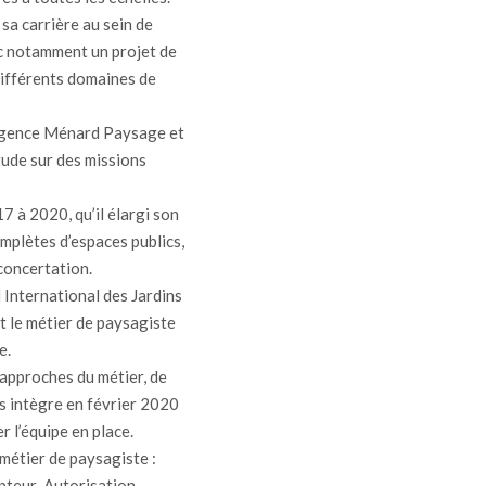
sa carrière au sein de
c notamment un projet de
 différents domaines de
 l’agence Ménard Paysage et
tude sur des missions
7 à 2020, qu’il élargi son
omplètes d’espaces publics,
 concertation.
 International des Jardins
 le métier de paysagiste
e.
approches du métier, de
ès intègre en février 2020
er l’équipe en place.
 métier de paysagiste :
epteur-Autorisation