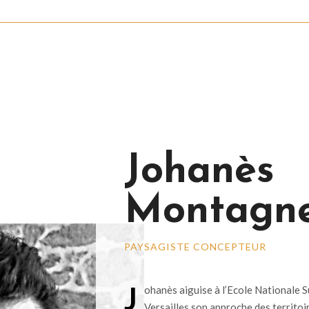
Johanès
Montagn
PAYSAGISTE CONCEPTEUR
J
ohanès aiguise à l’Ecole Nationale 
Versailles son approche des territoir