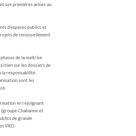
fait ses premières armes au
ts d’espaces publics et
projets de renouvellement
s phases de la maîtrise
i bien sur les dossiers de
 la responsabilité.
anisation sont les
ce.
ormation en rejoignant
e (groupe Chabanne et
publics de grande
 en VRD.