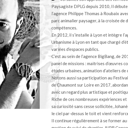
Paysagiste DPLG depuis 2010, Il débute 
l’agence Philippe Thomas à Roubaix ave
parc animalier paysager, à la croisée de
compétences.
En 2012, il s’installe à Lyon et intègre
Urbanisme à Lyon en tant que chargé d’é
variées d’espaces publics.
C’est au sein de l’agence BigBang, de 201
panel de missions : maitrises d’œuvres c
études urbaines, animation d’ateliers de
Notons aussi sa participation au Festival
de Chaumont sur Loire en 2017, abordant
avec un regard plus artistique et poétiqu
Riche de ces nombreuses expériences et 
sa curiosité sans cesse sollicitée, Johan
le ciel par-dessus le toit et vient renforc
Il continue régulièrement à se former au
gestion de suivi de chantier, AIPR Conc