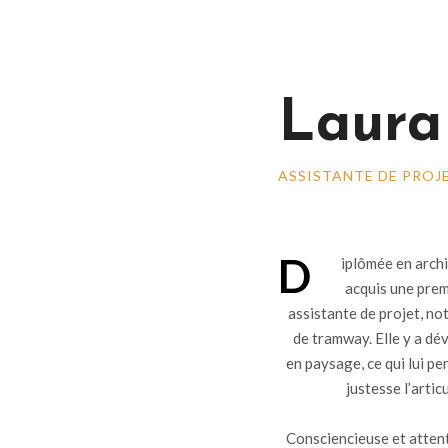
Laura
ASSISTANTE DE PROJ
D
iplômée en arch
acquis une pre
assistante de projet, n
de tramway. Elle y a d
en paysage, ce qui lui pe
justesse l’artic
Consciencieuse et attenti