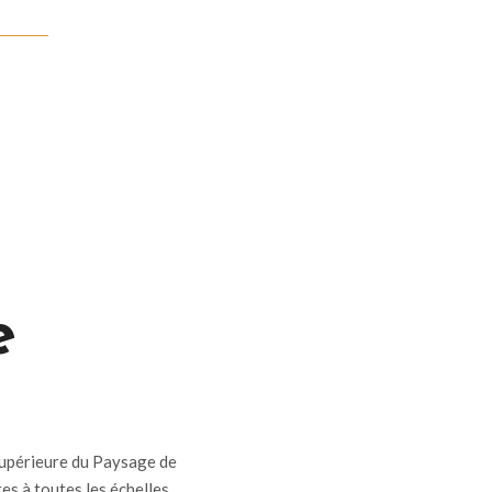
e
Supérieure du Paysage de
es à toutes les échelles.