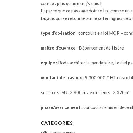
course : plus qu’un mur, j’y suis !
Et parce que ce paysage doit se lire comme un seu
façade, qui se retourne sur le sol en lignes de pi
type d’opération :
concours en loi MOP – cons
maître
d’ouvrage :
Département de l’Isère
équipe :
Roda architecte mandataire, Le ciel pa
montant de travaux :
9 300 000 € HT ensemble
surfaces :
SU : 3 800m² / extérieurs : 3 320m²
phase/avancement :
concours remis en décem
CATEGORIES
ERP et équipements