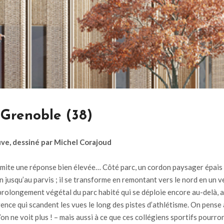
 Grenoble (38)
euve, dessiné par Michel Corajoud
limite une réponse bien élevée… Côté parc, un cordon paysager épais e
n jusqu’au parvis ; il se transforme en remontant vers le nord en un 
e prolongement végétal du parc habité qui se déploie encore au-delà, a
e qui scandent les vues le long des pistes d’athlétisme. On pense ain
u’on ne voit plus ! – mais aussi à ce que ces collégiens sportifs pour