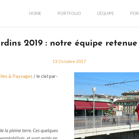
HOME
PORTFOLIO
L’ÉQUIPE
POR
dins 2019 : notre équipe retenue 
13 Octobre 2017
lles
&
Paysages
/ le ciel par-
de la pleine terre. Ces quelques
perméabilisés,
et
sont restés en